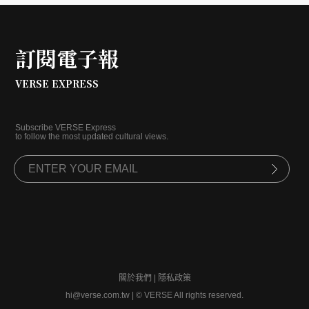
訂閱電子報
VERSE EXPRESS
Subscribe VERSE Express
to follow the most updated cultural views.
關於我們
|
隱私政策
hi@verse.com.tw
|
© VERSE All rights reserved.