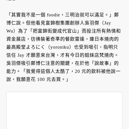
「其實我不是一個 foodie，三明治就可以滿足。」鄭
博仁說。但他看見富錦樹集團創辦人吳羽傑（Jay
Wu）為了「把富錦街變成代官山」而投注所有熱情和
資金展店，彷彿裝著奇準的餐飲雷達，連日本燒肉的
最高殿堂よろにく（yoroniku）也受到吸引，指明只
信任 Jay 才願意來台灣，才有今日的姐妹店梵燒肉。
吳羽傑吸引鄭博仁注意的關鍵，在於他「說故事」的
能力。「我覺得這個人太酷了，20 元的飲料被他說一
說，我願意花 100 元去買。」