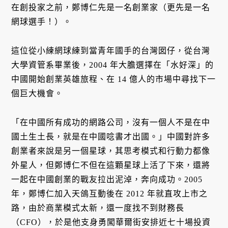
在創投家之前，鄭博仁先是一名創業家（更先是一名
網球選手！）。
這位從小練網球練到當青年國手的台灣囡仔，從台灣
大學資管系畢業後，2004 年大膽選擇在「水好深」的
中國開始創業英雄旅程、在 14 億人的市場中尋找下一
個巨大機會。
「在中國所有成功的網路公司，沒有一個人不是在中
國土生土長，就是在中國唸書才出國。」中國對許多
創業者來說是另一個星球，其思考模式和行動力都像
外星人，但鄭博仁不但在這顆星球上活了下來，還將
一起在中國創業的戰友拉出泥淖，奔向成功。2005
年，鄭博仁加入天鴿互動後在 2012 年就直攻上市之
路，由於商業模式太新，還一度找不到財務長
（CFO），於是他支身勇闖華爾街安排近七十場投資