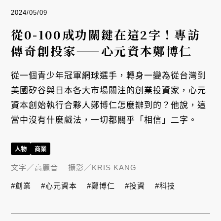
2024/05/09
從0-100成功關鍵在這2字！專訪
傳奇創投家——心元資本鄭博仁
從一個青少年冠軍網球選手，轉身一變為從台灣到
美國矽谷與日本各大市場關注的創業投資家，心元
資本創始執行合夥人鄭博仁怎麼辦到的？他說，這
當中沒有什麼戲法，一切都關乎「相信」二字。
人物
商業
文字／
高麗音
攝影／
KRIS KANG
#創業
#心元資本
#鄭博仁
#投資
#科技