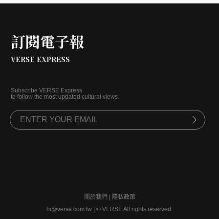
訂閱電子報
VERSE EXPRESS
Subscribe VERSE Express
to follow the most updated cultural views.
關於我們
|
隱私政策
hi@verse.com.tw
|
© VERSE All rights reserved.