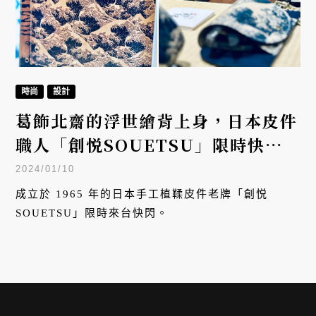
時尚
設計
葛飾北齋的浮世繪背上身，日本皮件
職人「創悦SOUETSU」限時快閃
赤峰街
2024/01/10
成立於 1965 年的日本手工植鞣皮件老牌「創悦
SOUETSU」限時來台快閃。