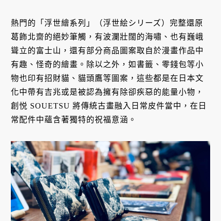
熱門的「浮世繪系列」（浮世絵シリーズ）完整還原
葛飾北齋的絕妙筆觸，有波瀾壯闊的海嘯、也有巍峨
聳立的富士山，還有部分商品圖案取自於漫畫作品中
有趣、怪奇的繪畫。除以之外，如書籤、零錢包等小
物也印有招財貓、貓頭鷹等圖案，這些都是在日本文
化中帶有吉兆或是被認為擁有除卻疾惡的能量小物，
創悦 SOUETSU 將傳統古畫融入日常皮件當中，在日
常配件中蘊含著獨特的祝福意涵。