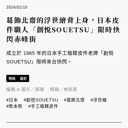
2024/01/10
葛飾北齋的浮世繪背上身，日本皮
件職人「創悦SOUETSU」限時快
閃赤峰街
成立於 1965 年的日本手工植鞣皮件老牌「創悦
SOUETSU」限時來台快閃。
時尚
設計
編輯 & 圖片／
郭璈
核稿／
林奕辰
#日本
#創悦SOUETSU
#葛飾北齋
#浮世繪
#熊本熊
#手工植鞣皮件