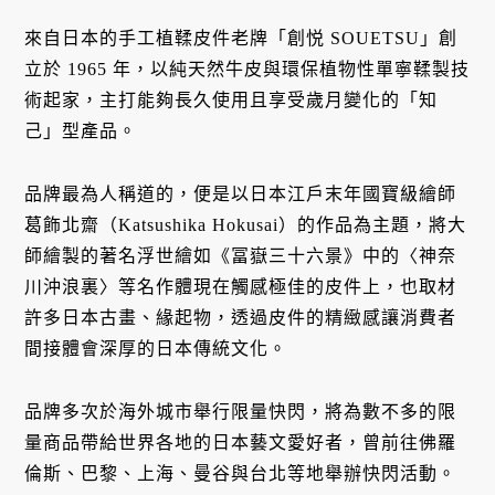
來自日本的手工植鞣皮件老牌「創悦 SOUETSU」創
立於 1965 年，以純天然牛皮與環保植物性單寧鞣製技
術起家，主打能夠長久使用且享受歲月變化的「知
己」型產品。
品牌最為人稱道的，便是以日本江戶末年國寶級繪師
葛飾北齋（Katsushika Hokusai）的作品為主題，將大
師繪製的著名浮世繪如《冨嶽三十六景》中的〈神奈
川沖浪裏〉等名作體現在觸感極佳的皮件上，也取材
許多日本古畫、緣起物，透過皮件的精緻感讓消費者
間接體會深厚的日本傳統文化。
品牌多次於海外城市舉行限量快閃，將為數不多的限
量商品帶給世界各地的日本藝文愛好者，曾前往佛羅
倫斯、巴黎、上海、曼谷與台北等地舉辦快閃活動。