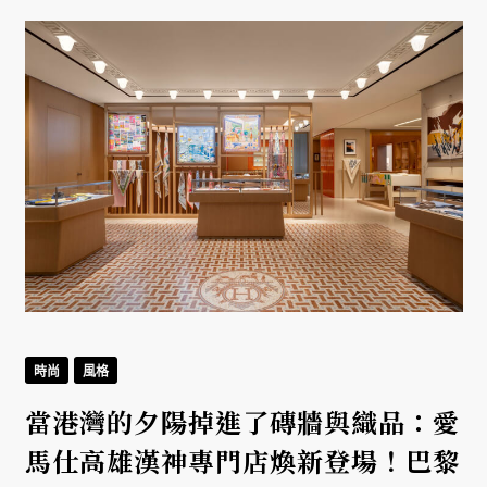
時尚
風格
當港灣的夕陽掉進了磚牆與織品：愛
馬仕高雄漢神專門店煥新登場！巴黎