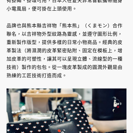
有掛繩、掛環可用，日本人在夏天非常喜歡攜帶隨身
小電風扇，便可掛在上頭使用。
品牌也與熊本縣吉祥物「熊本熊」（くまモン）合作
聯名，以吉祥物外型紋路為靈感，並遵守圖形比例，
重新製作版型，提供多樣的日常小物商品。經典的皮
革製法（將濕潤的皮革緊密貼附、固定在模板上，增
加皮革的可塑性，讓其可以呈現立體、流線型的一種
技術）製作的包包。從一塊皮革製成的圓潤外觀是由
熟練的工匠技術打造而成。