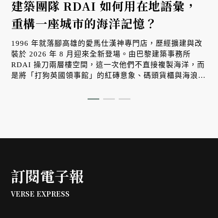
建築團隊 RDAI 如何用在地語彙，
重構一座城市的海洋記憶？
1996 年就落腳高雄的愛馬仕漢神專門店，歷經擴建與改
在
裝於 2026 年 8 月迎來全新登場。由巴黎建築事務所
RDAI 操刀兩層樓空間，這一次他們不直接複製海洋，而
是將「打狗英國領事館」的紅磚意象、碼頭貨櫃與海浪光
影，轉化為牆面上的立體紋理。在正式對外開幕之際，帶
大家搶先一探這座屬於南台灣、懂得與自然光影對話的工
藝空間。
訂閱電子報
VERSE EXPRESS