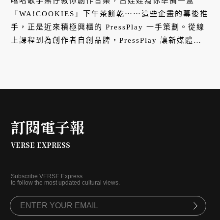
嘻哈歌手熊仔教你創作音樂，古娃娃為你準備一盒
「WA!COOKIES」下午茶餅乾⋯⋯這些企畫的幕後推
手，正是近來積極興櫃的 PressPlay 一手策劃。從線
上課程到為創作者自創品牌，PressPlay 讓新媒體創
作者影響力不僅在線上發酵，而是延伸到線下，成為
真實影響生活的創業家。
訂閱電子報
VERSE EXPRESS
Subscribe VERSE Express
to follow the most updated cultural views.