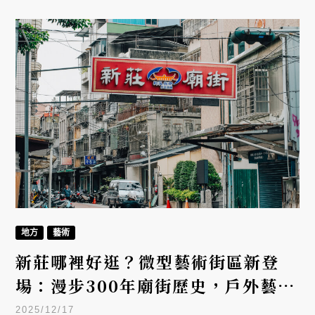
地方
藝術
新莊哪裡好逛？微型藝術街區新登
場：漫步300年廟街歷史，戶外藝術
裝置、電子地圖全攻略
2025/12/17