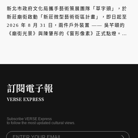
新北市政府文化局攜手藝術策展團隊「草字頭」，於
新莊廟街啟動「新莊微型藝術街區計畫」，即日起至
2026 年 8 月 31 日，兩件戶外裝置 —— 吳芊頤的
《廟街光景》與陳肇彤的《窗形像素》正式點燈。作
品分別座落於戲館巷與慈祐宮旁綠地，每日 17:30 至
23:00 亮起，試圖將這座三百年的老街區轉化為夜間
的微型劇場。計畫同步推出由藝術家蔡浚勝繪製的
「電子版藝術地圖」，串連米市巷、挑水巷等十五處
文史景點，並於 2025 年底舉辦集章活動，預計
2026 年 5 月將再添第三件裝置作品，邀請民眾走入
訂閱電子報
巷弄，重新閱讀這座北台灣古城的歷史紋理。
VERSE EXPRESS
Subscribe VERSE Express
to follow the most updated cultural views.