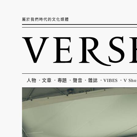
屬於我們時代的文化媒體
人物
文章
專題
聲音
雜誌
VIBES
V Sho