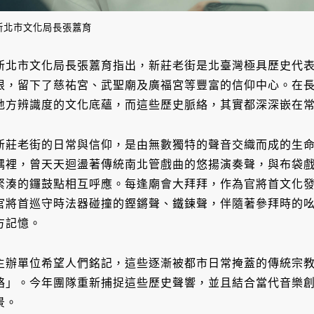
新北市文化局長張䕒育
新北市文化局長張䕒育指出，新莊老街是北臺灣極具歷史代
根，留下了慈祐宮、武聖廟及廣福宮等豐富的信仰中心。在
地方辨識度的文化底蘊，而這些歷史脈絡，其實都深深嵌在
新莊老街的日常與信仰，是由無數獨特的聲音交織而成的生
嵎裡，曾天天迴盪著傳統南北管戲曲的悠揚演奏聲，與布袋
緊湊的鑼鼓點相互呼應。每逢廟會大拜拜，作為官將首文化
官將首巡守時法器碰撞的鏗鏘聲、鐵鍊聲，伴隨著參拜時的
方記憶。
主辦單位希望人們銘記，這些逐漸被都市日常掩蓋的傳統宗
絡」。今年團隊重新捕捉這些歷史聲響，並且結合當代音樂
景。