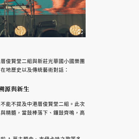
港厝俊賢堂二組與新莊光華國小國樂團
莊在地歷史以及傳統藝術對話：
溯源與新生
就不能不提及中港厝俊賢堂二組。此次
貌與精髓，當鼓棒落下、鑼鼓齊鳴，高