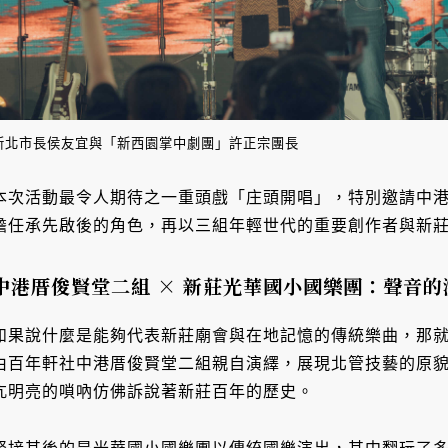
新北市長侯友宜與「新西園掌中劇團」許正宗團長
本次活動最令人期待之一重頭戲「庄頭開唱」，特別邀請中
擔任承先啟後的角色，再以三組年輕世代的重要創作者與新
中港厝俊賢堂二組 × 新莊光華國小國樂團：聲音的
如果說什麼是能夠代表新莊廟會與在地記憶的傳統樂曲，那
由百年軒社中港厝俊賢堂二組親自演繹，展現北管技藝的原
亢明亮的嗩吶仿佛訴說著新莊百年的歷史。