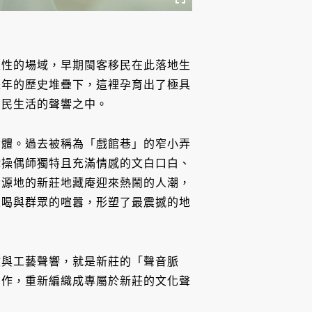
表性的場域，早期閩客移民在此落地生
長年的歷史堆疊下，這裡孕育出了極具
常民生活的聲響之中。
命體。過去被稱為「戲館巷」的窄小弄
戲操偶師獨特且充滿情感的文白口白、
發源地的新莊地藏庵迎來熱鬧的人潮，
吆喝與群眾的喧囂，形塑了最震撼的地
教與工藝聲響，就是新莊的「聲音脈
創作，重新編織成專屬於新莊的文化聲