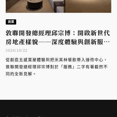
商業
敦聯開發總經理邱宗博：開啟新世代
房地產樣貌──深度體驗與創新服
務，缺一不可！
2024/10/22
從創造五感賞屋體驗到把米其林餐飲帶入接待中心，
敦聯開發總經理邱宗博對於「服務」二字有著截然不
同的全新見解。