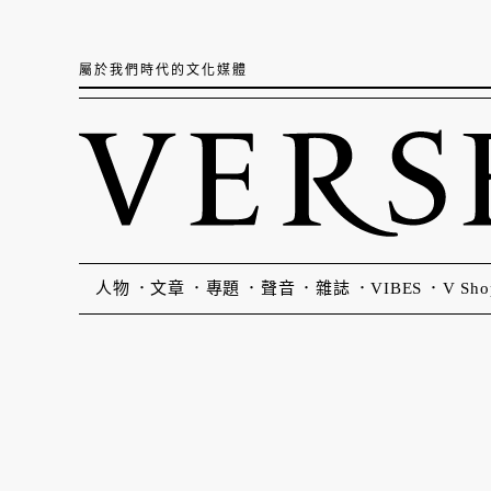
屬於我們時代的文化媒體
人物
文章
專題
聲音
雜誌
VIBES
V Sho