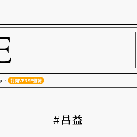
p
訂閱VERSE雜誌
#昌益