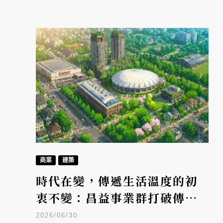
商業
建築
時代在變，傳遞生活溫度的初
衷不變：昌益事業群打破傳統
框架，用日系動畫翻轉房產視
2026/06/30