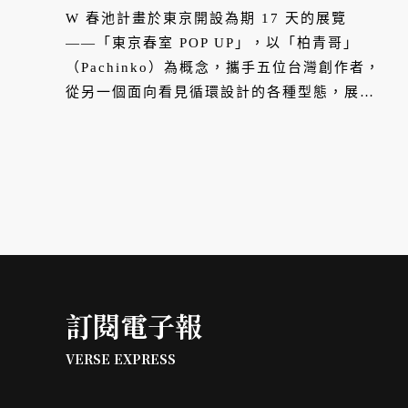
W 春池計畫於東京開設為期 17 天的展覽
——「東京春室 POP UP」，以「柏青哥」
（Pachinko）為概念，攜手五位台灣創作者，
從另一個面向看見循環設計的各種型態，展覽
於 9 月 1 日至 9 月 17 日快閃展出。
訂閱電子報
VERSE EXPRESS