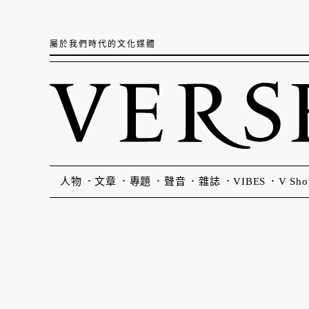
屬於我們時代的文化媒體
人物
文章
專題
聲音
雜誌
VIBES
V Sho