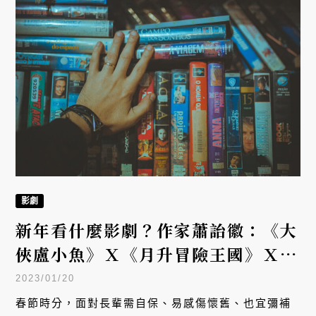
影劇
新年看什麼影劇？作家蕭詒徽：《大
俠盧小魚》Ｘ《月升冒險王國》Ｘ
《媽媽桌球》
2023/01/20
春節時分，面對長輩需自保、易感傷懷舊、也宜彌補