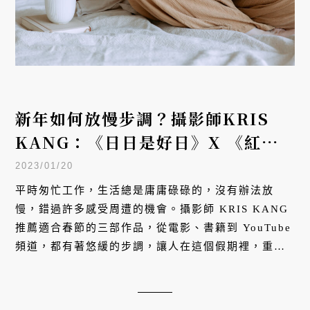
新年如何放慢步調？攝影師KRIS
KANG：《日日是好日》X 《紅房
子》X 《日本人夫婦の台湾生活》
2023/01/20
平時匆忙工作，生活總是庸庸碌碌的，沒有辦法放
慢，錯過許多感受周遭的機會。攝影師 KRIS KANG
推薦適合春節的三部作品，從電影、書籍到 YouTube
頻道，都有著悠緩的步調，讓人在這個假期裡，重新
調整生活的速率。