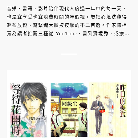
音樂、書籍、影片陪伴現代人度過一年中的每一天，
也是宜享受也宜浪費時間的年假裡，想把心境洗滌得
輕盈放鬆、幫緊繃大腦按按摩的不二首選。作家陳栢
青為讀者推薦三種從 YouTube、書到實境秀，或療癒
或綜藝的閲聽選擇，讓我們在發發呆、笑一笑之後，
有力氣迎戰又一年的繁瑣日常。