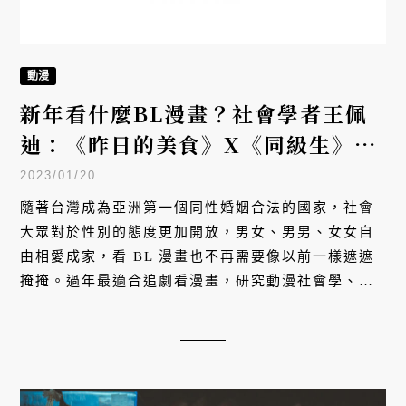
動漫
新年看什麼BL漫畫？社會學者王佩
迪：《昨日的美食》X《同級生》
X《等待花開時》
2023/01/20
隨著台灣成為亞洲第一個同性婚姻合法的國家，社會
大眾對於性別的態度更加開放，男女、男男、女女自
由相愛成家，看 BL 漫畫也不再需要像以前一樣遮遮
掩掩。過年最適合追劇看漫畫，研究動漫社會學、性
別議題的社會學者王佩迪，為讀者推薦三本不同類
型，適合在新年閱讀的 BL 漫畫：有中年大叔的夫夫
料理日常、帶給人希望與夢想的羅曼史、以及一群有
血緣、沒有血緣的人，同住一屋簷下的溫馨生活。