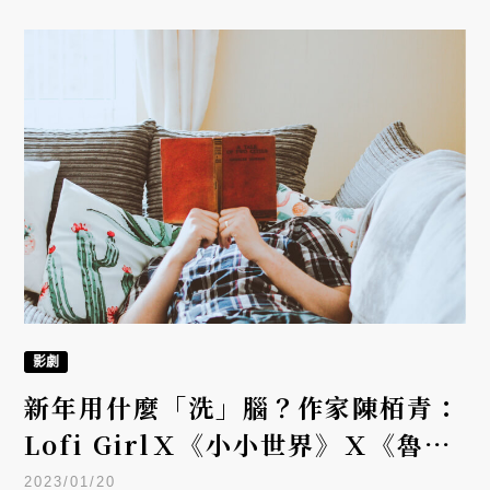
影劇
新年用什麼「洗」腦？作家陳栢青：
Lofi GirlＸ《小小世界》Ｘ《魯保
羅變裝皇后秀》
2023/01/20