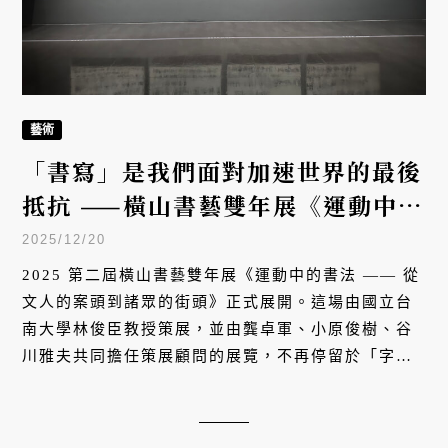
藝術
「書寫」是我們面對加速世界的最後
抵抗 ——橫山書藝雙年展《運動中的
書法——從文人的案頭到諸眾的街
2025/12/20
頭》
2025 第二屆橫山書藝雙年展《運動中的書法 —— 從
文人的案頭到諸眾的街頭》正式展開。這場由國立台
南大學林俊臣教授策展，並由龔卓軍、小原俊樹、谷
川雅夫共同擔任策展顧問的展覽，不再停留於「字如
何被觀看」或是「風格如何被承襲」的層次，而是回
到書法更早的問題 —— 書寫如何作為一種「具身化的
實踐」並進而被重新理解？