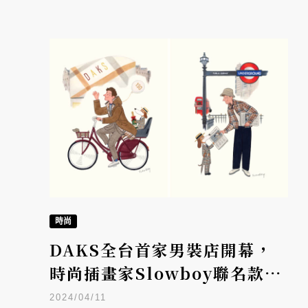
時尚
DAKS全台首家男裝店開幕，
時尚插畫家Slowboy聯名款限
定上市
2024/04/11