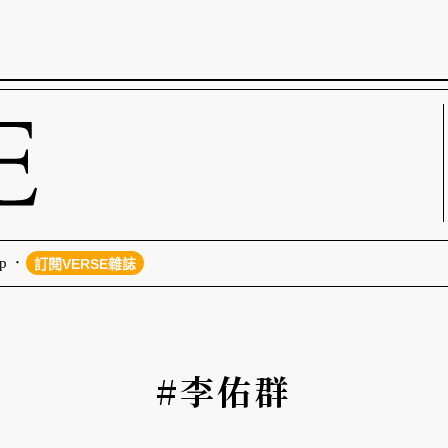
p
訂閱VERSE雜誌
#李佑群