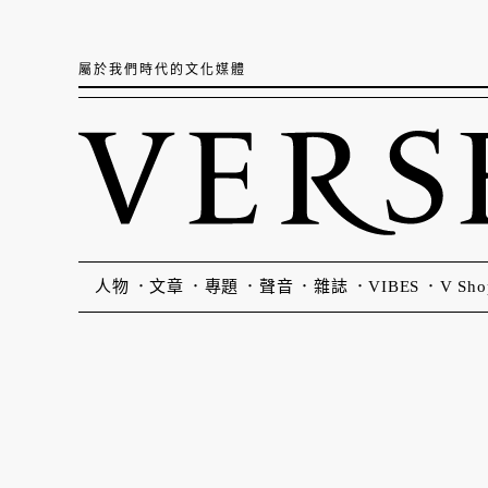
屬於我們時代的文化媒體
人物
文章
專題
聲音
雜誌
VIBES
V Sho