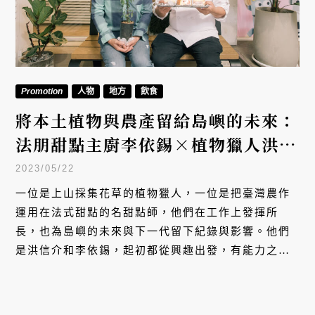
Promotion
人物
地方
飲食
將本土植物與農產留給島嶼的未來：
法朋甜點主廚李依錫×植物獵人洪信
介
2023/05/22
一位是上山採集花草的植物獵人，一位是把臺灣農作
運用在法式甜點的名甜點師，他們在工作上發揮所
長，也為島嶼的未來與下一代留下紀錄與影響。他們
是洪信介和李依錫，起初都從興趣出發，有能力之
後，最終到達的都是「我還可以用這份力量做什
麼？」他們仍然謙虛認為自己只是盡本份。