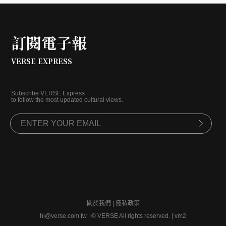
訂閱電子報
VERSE EXPRESS
Subscribe VERSE Express
to follow the most updated cultural views.
關於我們
|
隱私政策
hi@verse.com.tw
|
© VERSE All rights reserved. | vm2