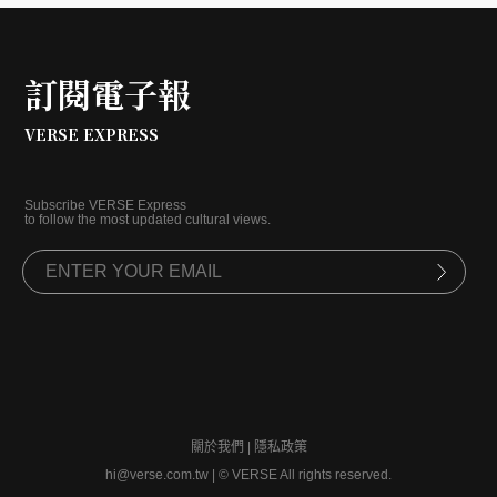
訂閱電子報
VERSE EXPRESS
Subscribe VERSE Express
to follow the most updated cultural views.
關於我們
|
隱私政策
hi@verse.com.tw
|
© VERSE All rights reserved.