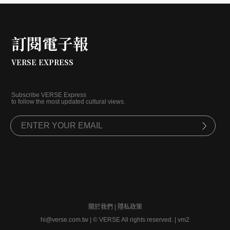
訂閱電子報
VERSE EXPRESS
Subscribe VERSE Express
to follow the most updated cultural views.
關於我們
|
隱私政策
hi@verse.com.tw
|
© VERSE All rights reserved. | vm2