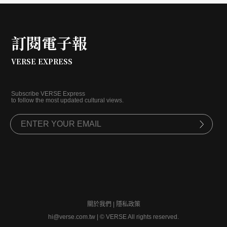
訂閱電子報
VERSE EXPRESS
Subscribe VERSE Express
to follow the most updated cultural views.
關於我們
|
隱私政策
hi@verse.com.tw
|
© VERSE All rights reserved.