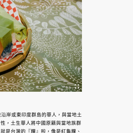
海峽沿岸或東印度群島的華人，與當地土
女性，土生華人將中國原籍與當地族群
糕就是台灣的『粿』啦，像是紅龜粿、