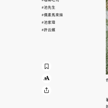
#池先生
#偶素馬來妹
#池家瑋
#許云繽