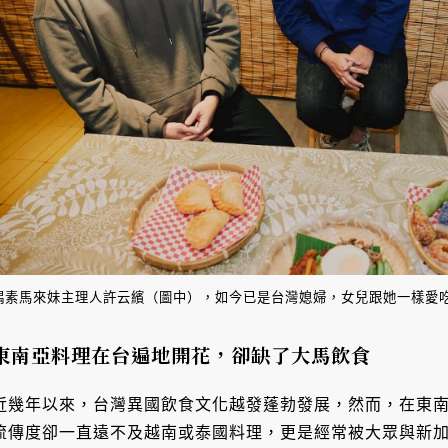
偶素馬來妹主理人許云繽（圖中），如今已是台灣媳婦，女兒跟她一樣愛
東南亞料理在台遍地開花，卻缺了大馬飲食
近幾年以來，台灣異國飲食文化越發蓬勃發展，然而，在東
流傳度卻一直遠不及越南或泰國料理，更是經常被大眾與新