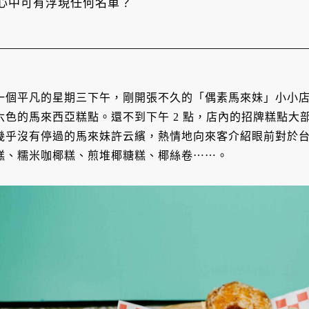
心中可有浮現任何名單？
一個平凡的星期三下午，剛開張不久的「偶素馬來妹」小小
六色的馬來西亞糕點。還不到下午 2 點，店內的招牌糕點大
幾乎沒有停過的馬來妹許云繽，熱情地向來客介紹眼前對於
糕、糯米咖椰糕、煎堆椰糖糕、椰絲卷⋯⋯。