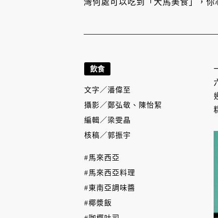
灣何處可以吃到「大馬美食」，你
飲食
文字／
潘偉至
攝影／
鄭弘敬、陳怡絜
編輯／
梁雯晶
核稿／
郭振宇
#馬來西亞
#馬來西亞料理
#東南亞調味醬
#椰漿飯
#咖椰吐司