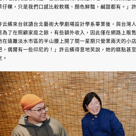
草仔粿，只是我們口感比較軟糯、顏色鮮豔，鹹甜都有。」
許云繽來台就讀台北藝術大學劇場設計學系畢業後，與台灣
是為了在照顧家庭之餘，有些額外收入，因此僅在網路上販售，
她在遠離淡水市區的半山腰上開了間一星期只營業兩天的小
吧，偶爾有一些印尼的！」許云繽得意地笑說，她的糕點甚
吃。