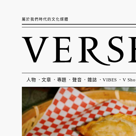
屬於我們時代的文化媒體
人物
文章
專題
聲音
雜誌
VIBES
V Sho