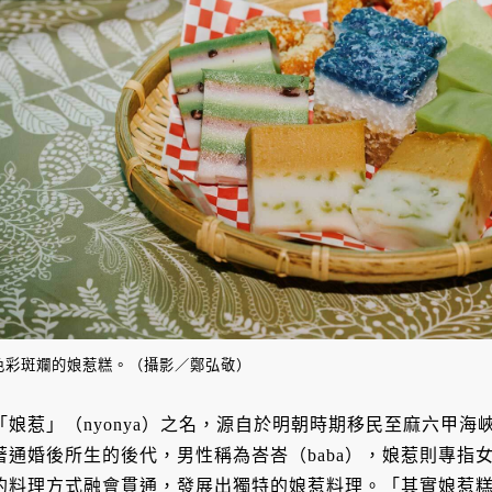
色彩斑斕的娘惹糕。（攝影／鄭弘敬）
「娘惹」（nyonya）之名，源自於明朝時期移民至麻六甲
著通婚後所生的後代，男性稱為峇峇（baba），娘惹則專指
的料理方式融會貫通，發展出獨特的娘惹料理。「其實娘惹