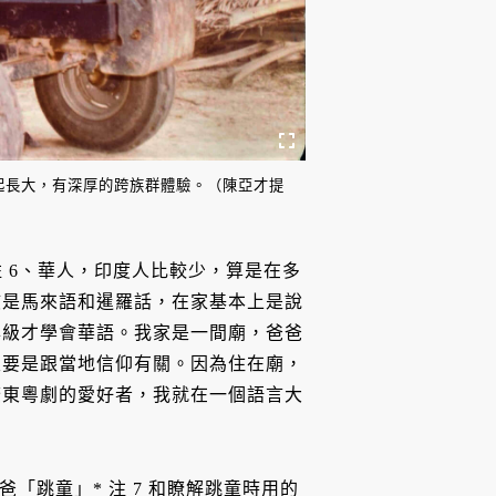
起長大，有深厚的跨族群體驗。（陳亞才提
 註 6、華人，印度人比較少，算是在多
該是馬來語和暹羅話，在家基本上是說
年級才學會華語。我家是一間廟，爸爸
主要是跟當地信仰有關。因為住在廟，
廣東粵劇的愛好者，我就在一個語言大
爸「跳童」* 注 7 和瞭解跳童時用的