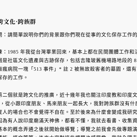
跨文化·跨族群
問：請簡單說明你們的背景跟你們現在從事的文化保存工作
陳：1985 年我從台灣畢業回來，基本上都在民間團體工作
個是社區文化遺產與古跡保存，包括吉隆玻舊機場路地段的 8 
麻瘋病院一塊「513 事件」* 註 2 被無故殺害者的墓園，還有
保存的工作。
第二個就是跨文化的推廣，近十幾年我也關注印度教和印度文化的導
4，從小跟印度朋友、馬來朋友一起長大，我對跨族群沒有什麼
度人的場合也不會覺得不自在。至於後來為什麼會變成我研
因為有人說印度廟滿天神佛，都看不懂，我就去看書、收集
基本的概念弄通之後就開始做導覽；導覽之前我會先做專題