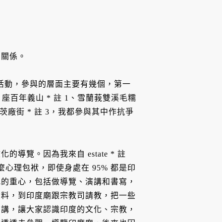
的關係。
和活動，參與的層面主要有幾個，第一
座百年義山 * 註 1、雪蘭莪雙溪毛糯
茨廠街 * 註 3，我都參與其中作抗爭
覽。因為我來自 estate * 註
心理包袱，即使身處在 95% 都是印
究的重心，包括做導覽、演講和書寫，
資料，到印度廟跟宗教司請教，把一些
演講，讓大家認識印度的文化、宗教，