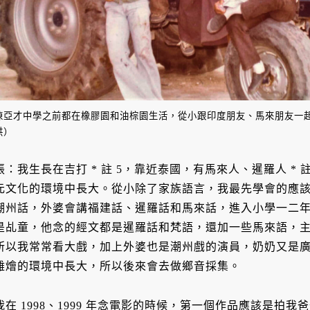
陳亞才中學之前都在橡膠園和油棕園生活，從小跟印度朋友、馬來朋友一
供）
張：我生長在吉打 * 註 5，靠近泰國，有馬來人、暹羅人 *
元文化的環境中長大。從小除了家族語言，我最先學會的應
潮州話，外婆會講福建話、暹羅話和馬來話，進入小學一二
是乩童，他念的經文都是暹羅話和梵語，還加一些馬來語，
所以我常常看大戲，加上外婆也是潮州戲的演員，奶奶又是
雜燴的環境中長大，所以後來會去做鄉音採集。
我在 1998、1999 年念電影的時候，第一個作品應該是拍我爸