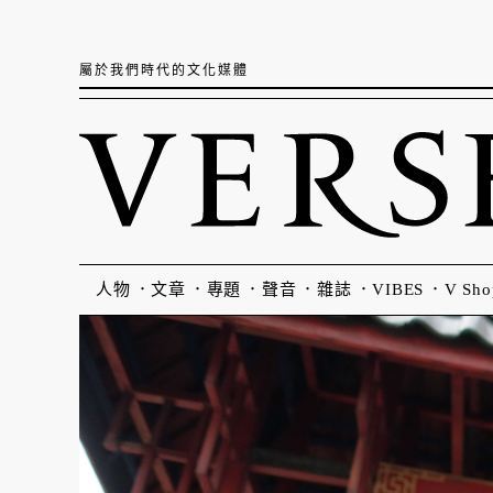
屬於我們時代的文化媒體
人物
文章
專題
聲音
雜誌
VIBES
V Sho