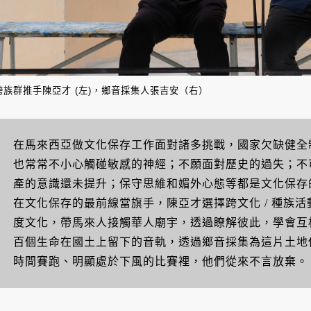
跨族群推手陳亞才 (左)，鄉音採集人張吉安（右）
在馬來西亞做文化保存工作面對諸多挑戰，國家欠缺健全
也常常不小心觸碰敏感的神經；不願面對歷史的過失；不
產的意識還未提升；保守思維和媚外心態等都是文化保存
在文化保存的最前線當旗手，陳亞才選擇跨文化 / 種族
度文化，帶馬來人接觸華人廟宇，透過瞭解彼此，學會互
百個生命在國土上留下的音軌，透過鄉音採集為這片土地
時間賽跑、明顯處於下風的比賽裡，他們從來不言放棄。