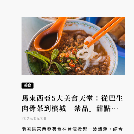
美食
馬來西亞5大美食天堂：從巴生
肉骨茶到檳城「禁品」甜點，
連續三年獲必比登的隱藏版美
2025/05/09
食
隨著馬來西亞美食在台灣掀起一波熱潮，結合