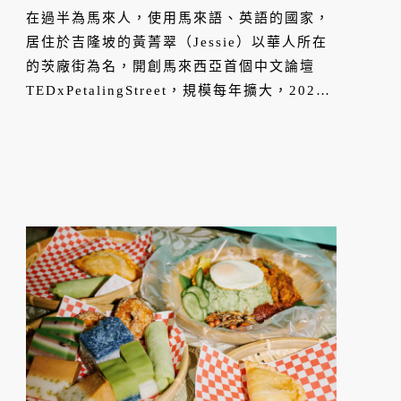
我想傳遞大馬本土故事
在過半為馬來人，使用馬來語、英語的國家，
居住於吉隆坡的黃菁翠（Jessie）以華人所在
的茨廠街為名，開創馬來西亞首個中文論壇
TEDxPetalingStreet，規模每年擴大，2023
年與會人數超過一千五百人，今年將迎來十周
年。十年來，在速食文化造就的短影音浪潮
裡，她為當地華人社群引進重要的地方故事。