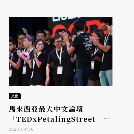
文化
馬來西亞最大中文論壇
「TEDxPetalingStreet」十
年有成！專訪創辦人黃菁翠：
2024/04/30