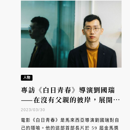
人物
專訪《白日青春》導演劉國瑞
——在沒有父親的彼岸，展開異
鄉人的逃亡
2023/03/30
電影《白日青春》是馬來西亞導演劉國瑞對自
己的隱喻。他的這部首部長片於 59 屆金馬獎