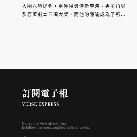
入圍六項提名，更獲得最佳新導演、男主角以
及原著劇本三項大獎，而他的隱喻成為了所有
異鄉人的共鳴，推進彼此在困境中找到繼續生
活下去的方式。
訂閱電子報
VERSE EXPRESS
Subscribe VERSE Express
to follow the most updated cultural views.