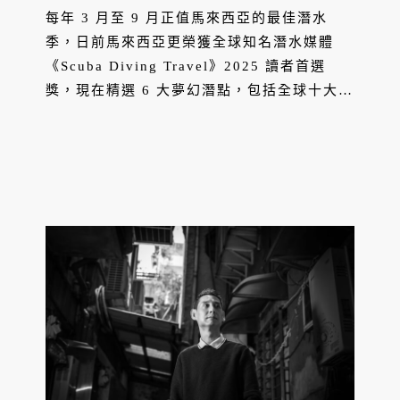
每年 3 月至 9 月正值馬來西亞的最佳潛水
季，日前馬來西亞更榮獲全球知名潛水媒體
《Scuba Diving Travel》2025 讀者首選
獎，現在精選 6 大夢幻潛點，包括全球十大潛
水勝地的西巴丹島、最新的潛水秘境「美里實
務地珊瑚礁國家公園」等，還有適合全家大小
的潛水天堂蘭卡威 Langkawi，快計畫來趟藍
色海洋之旅吧！