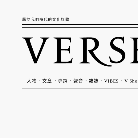
屬於我們時代的文化媒體
人物
文章
專題
聲音
雜誌
VIBES
V Sho