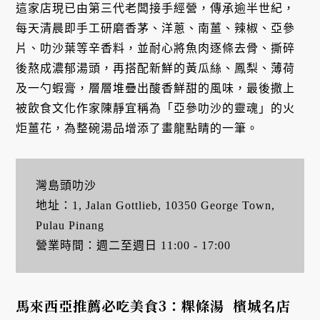
這家店現已由第三代老闆接手經營，傳承逾半世紀，
每天清晨即手工研磨香茅、洋蔥、南薑、辣椒、亞參
片、叻沙葉等辛香料，並耐心將魚肉逐條去骨、撕碎
後熬成濃郁湯頭，再搭配新鮮的黃瓜絲、鳳梨、薄荷
及一勺蝦膏，層層堆疊出酸香鮮甜的風味，最後撒上
被飲食文化作家陳靜宜稱為「亞參叻沙的靈魂」的火
炬薑花，為整碗湯品增添了畫龍點睛的一筆。
灣島頭叻沙
地址：1, Jalan Gottlieb, 10350 George Town,
Pulau Pinang
營業時間：週二至週日 11:00 - 17:00
馬來西亞推薦必吃美食3：粿條湯 檳城名店