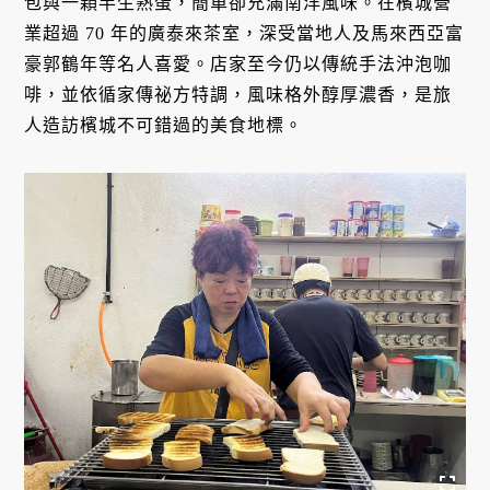
包與一顆半生熟蛋，簡單卻充滿南洋風味。在檳城營
業超過 70 年的廣泰來茶室，深受當地人及馬來西亞富
豪郭鶴年等名人喜愛。店家至今仍以傳統手法沖泡咖
啡，並依循家傳祕方特調，風味格外醇厚濃香，是旅
人造訪檳城不可錯過的美食地標。