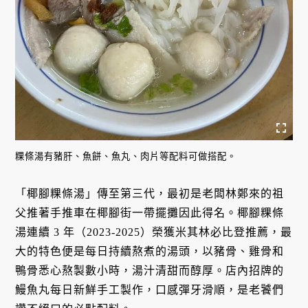
粿條湯有豬肝、魚餅、魚丸、肉片等配料可做搭配。
「椰腳粿條湯」傳至第三代，最初是老闆林鄭來的祖
父推著手推車在椰腳街一帶擺攤因此得名。椰腳粿條
湯連續 3 年（2023-2025）榮獲米其林必比登推薦，最
大的特色便是每日持續熬煮的湯頭，以豬骨、雞骨和
鴨骨悉心熬製數小時，湯汁清甜而醇厚。店內招牌的
鰻魚丸每日新鮮手工製作，口感彈牙滑順，是老饕們