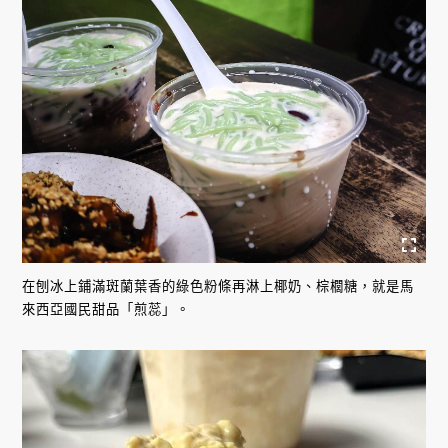
在刨冰上鋪滿斑蘭葉香的綠色粉條再淋上椰奶、棕櫚糖，就是馬
來西亞國民甜品「煎蕊」。