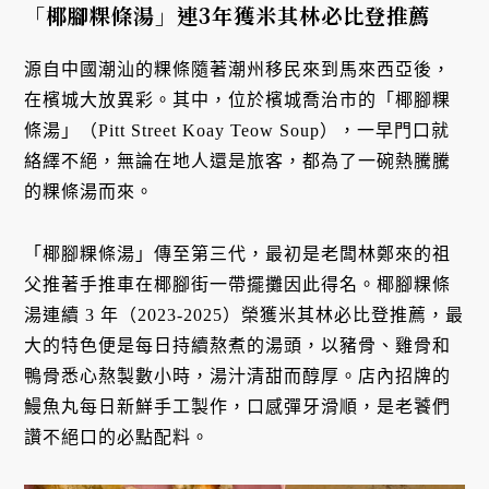
「椰腳粿條湯」連3年獲米其林必比登推薦
源自中國潮汕的粿條隨著潮州移民來到馬來西亞後，
在檳城大放異彩。其中，位於檳城喬治市的「椰腳粿
條湯」（Pitt Street Koay Teow Soup），一早門口就
絡繹不絕，無論在地人還是旅客，都為了一碗熱騰騰
的粿條湯而來。
「椰腳粿條湯」傳至第三代，最初是老闆林鄭來的祖
父推著手推車在椰腳街一帶擺攤因此得名。椰腳粿條
湯連續 3 年（2023-2025）榮獲米其林必比登推薦，最
大的特色便是每日持續熬煮的湯頭，以豬骨、雞骨和
鴨骨悉心熬製數小時，湯汁清甜而醇厚。店內招牌的
鰻魚丸每日新鮮手工製作，口感彈牙滑順，是老饕們
讚不絕口的必點配料。