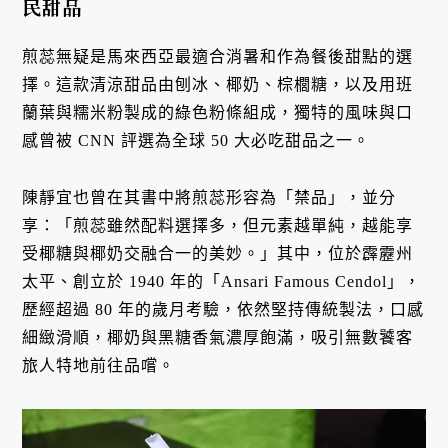
民甜品
煎蕊無疑是馬來西亞最適合消暑和作為餐後甜點的選
擇。這款清涼甜品由刨冰、椰奶、棕櫚糖，以及用班
蘭葉與糯米粉製成的綠色粉條組成，獨特的風味與口
感曾被 CNN 評選為全球 50 大必吃甜品之一。
陳靜宜也曾在其書中將煎蕊形容為「禁品」，並分
享：「煎蕊雖然配料選擇多，但元素越單純，越能享
受椰糖與椰奶交融合一的美妙。」其中，位於霹靂州
太平、創立於 1940 年的「Ansari Famous Cendol」，
歷經超過 80 年的歲月考驗，依然堅持傳統製法，口感
細緻滑順，椰奶與黑糖香氣濃厚飽滿，吸引無數饕客
旅人特地前往品嚐。