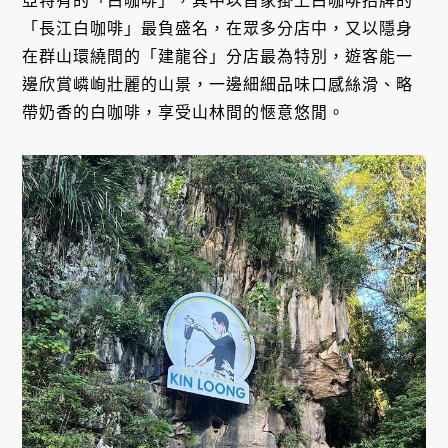
亞特有的「白咖啡」，其中以首家掛上白咖啡招牌的
「長江白咖啡」最負盛名，在眾多分店中，又以隱身
在群山環繞間的「建龍谷」分店最為特別，遊客能一
邊欣賞嶙峋壯麗的山景，一邊細細品味口感絲滑、略
帶奶香的白咖啡，享受山林間的愜意悠閒。