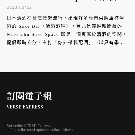
入台灣日常
2023/03/22
日本清酒在台灣掀起流行，出現許多專門供應單杯清
酒的 Sake Bar（清酒酒吧）。台北信義區新開幕的
Nihonshu Sake Space 即是一個專屬於清酒的空間，
提倡即時立飲，主打「你外帶我配酒」，以具有季節
性、稀有性與趣味性的新派清酒搭台式小吃，讓喝清
酒變成一件很潮的事。
訂閱電子報
VERSE EXPRESS
Subscribe VERSE Express
to follow the most updated cultural views.