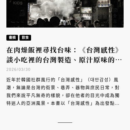
書摘
飲食
在肉燥飯裡尋找台味：《台灣感性》
談小吃裡的台灣製造、原汁原味的島
嶼性感
2026/03/30
近年於韓國社群風行的「台灣感性」（대만감성）風
潮，無論是台灣的街景、巷弄、器物與庶民日常，對
我們來說平凡無奇的樣貌，卻在他者的目光中成為獨
特迷人的亞洲風景。本書以「台灣感性」為出發點，
重拾生活中那些我們早已習以為常，卻如此值得凝視
的小事與小物。