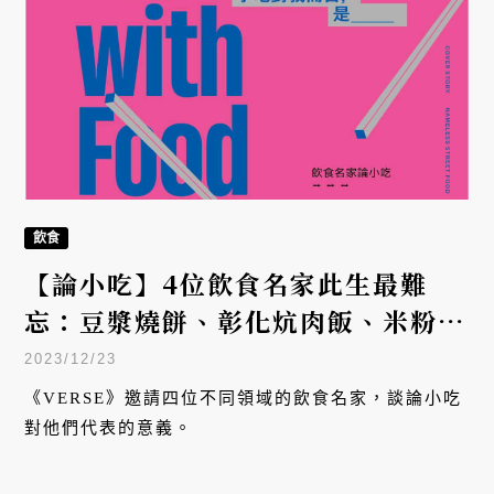
飲食
【論小吃】4位飲食名家此生最難
忘：豆漿燒餅、彰化炕肉飯、米粉湯
與肉圓
2023/12/23
《VERSE》邀請四位不同領域的飲食名家，談論小吃
對他們代表的意義。