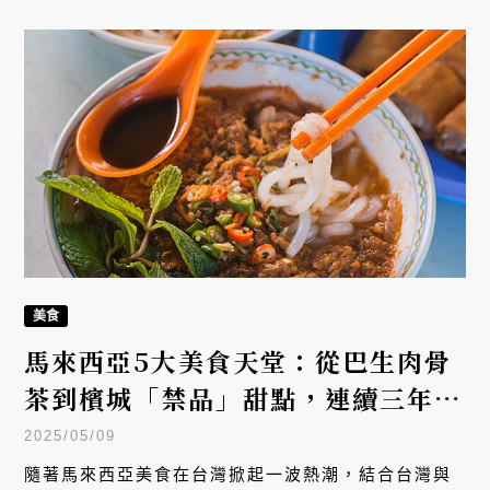
美食
馬來西亞5大美食天堂：從巴生肉骨
茶到檳城「禁品」甜點，連續三年獲
必比登的隱藏版美食
2025/05/09
隨著馬來西亞美食在台灣掀起一波熱潮，結合台灣與