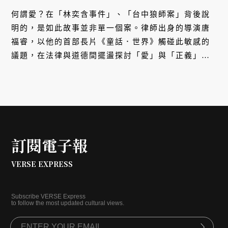
何謂愛？在「林奕含事件」、「台中狼師案」背後說
明的，是如此故事並非單一個案。律師出身的導演唐
福睿，以他的首部長片《童話．世界》觸碰此敏感的
議題，在法律與道德間擺盪探討「愛」與「正義」模
糊的定義。而揣摩著受害者的心境轉折，初次主演電
影的江宜蓉更希望透過這個故事，讓同樣因此被沈默
的男男女女停止自責。
訂閱電子報
VERSE EXPRESS
Subscribe VERSE Express
to follow the most updated cultural views.