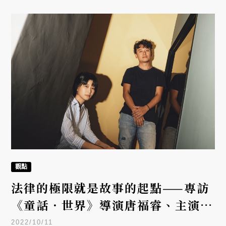
作不只是辯護，而是嘗試理解一個人為什麼會走到這
裡、也將這個看似無法靠近的領域，透過 YouTube
的方式讓更多人能夠分享這份「理解」。
觀點
法律的極限就是故事的起點——專訪
《童話．世界》導演唐福睿、主演江
宜蓉
2022/10/11