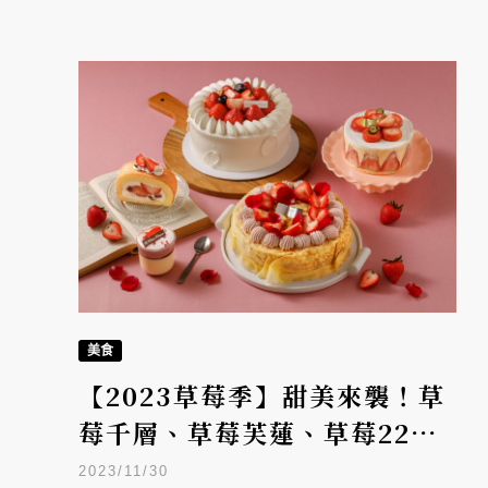
美食
【2023草莓季】甜美來襲！草
莓千層、草莓芙蓮、草莓22
階，法朋烘焙點燃少女心
2023/11/30