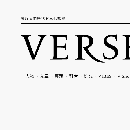
屬於我們時代的文化媒體
人物
文章
專題
聲音
雜誌
VIBES
V Sho