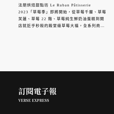
法朋烘焙甜點坊 Le Ruban Pâtisserie
2023「草莓季」即將開始，從草莓千層、草莓
芙蓮、草莓 22 階、草莓純生鮮奶油蛋糕到開
店就近乎秒殺的殿堂級草莓大福，全系列商品
從 12/1 起至 2/29 日，限時限量售完為止。
訂閱電子報
VERSE EXPRESS