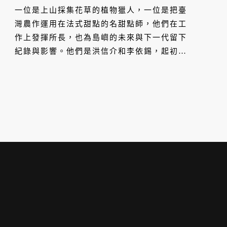
一位是上山採集花草的植物獵人，一位是把臺
灣農作運用在法式甜點的名甜點師，他們在工
作上發揮所長，也為島嶼的未來與下一代留下
紀錄與影響。他們是洪信介和李依錫，起初都
從興趣出發，有能力之後，最終到達的都是
「我還可以用這份力量做什麼？」他們仍然謙
虛認為自己只是盡本份。