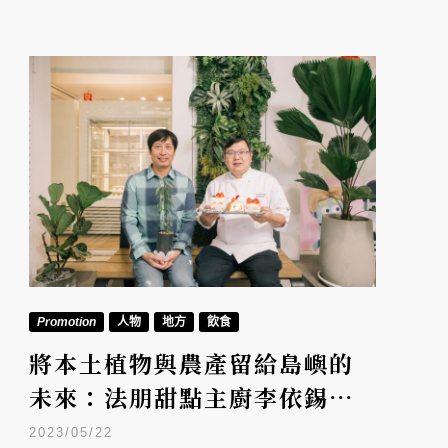
Promotion
人物
地方
飲食
將本土植物與農產留給島嶼的
未來：法朋甜點主廚李依錫×
植物獵人洪信介
2023/05/22