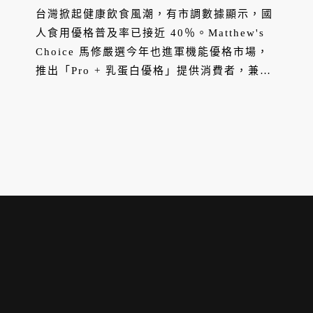
台灣掀起健康飲食風潮，有市調數據顯示，國
人食用優格普及率已接近 40％。Matthew's
Choice 馬修嚴選今年也進軍機能優格市場，
推出「Pro + 乳蛋白優格」提供消費者，兼顧
優質蛋白質和益生菌的飲食選擇，並與甜點名
店 Le Ruban Pâtisserie 法朋烘焙甜點坊合
作，研發以優格取代酸奶油、減糖 20% 的北
海道雪藏乳酪。