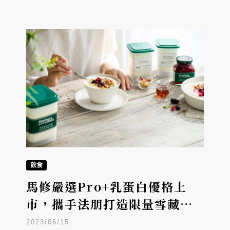
飲食
馬修嚴選Pro+乳蛋白優格上
市，攜手法朋打造限量雪藏乳
酪蛋糕
2023/06/15