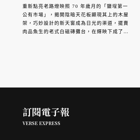
重新點亮老路燈映照 70 年歲月的「鹽埕第一
公有市場」，揭開陰暗天花板顯現其上的木屋
架，巧妙設計的新天窗成為日光的渠道，擺賣
肉品魚生的老式白磁磚攤台，在輝映下成了老
生意與新生意交融的青銀共演舞台，走遊之際
感受這座位在大港之畔的老市場，曾經舶來出
入各種新奇事物的交易行為，在時代下有了新
的詮釋。
訂閱電子報
VERSE EXPRESS