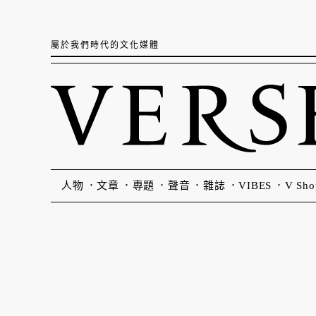
屬於我們時代的文化媒體
人物
文章
專題
聲音
雜誌
VIBES
V Sho