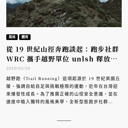
風格
體育
從 19 世紀山徑奔跑談起：跑步社群
WRC 攜手越野單位 unlsh 釋放山
林野性，國手陳威廷、張致遠帶你用
2026/01/20
越野跑重新定義跑步與旅遊
越野跑（Trail Running）這項起源於 19 世紀英國丘
陵、強調自給自足與挑戰極限的運動，近年在台灣迎
來爆發性成長。為了推廣正確的山徑安全意識，並在
速度中植入獨特的風格美學，全新型態跑步社群
WRC（WONDER RUNNING CLUB）宣布與台灣頂
尖越野單位 unlsh 展開聯名，由 2023、2025 年兩屆
世錦賽（WMTRC）中華代表隊選手陳威廷與張致