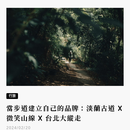
遠，策劃並執教「Stride On Trail」越野實戰課程。
行旅
當步道建立自己的品牌：淡蘭古道 𐌢
微笑山線 𐌢 台北大縱走
2024/02/20