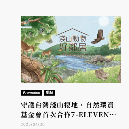
Promotion
觀點
守護台灣淺山棲地，自然環資
基金會首次合作7-ELEVEN：
用零錢幫助台灣生物創造一個
2025/04/30