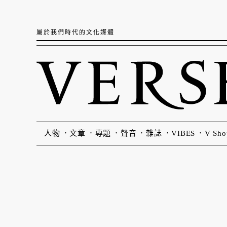
屬於我們時代的文化媒體
人物
文章
專題
聲音
雜誌
VIBES
V Sho