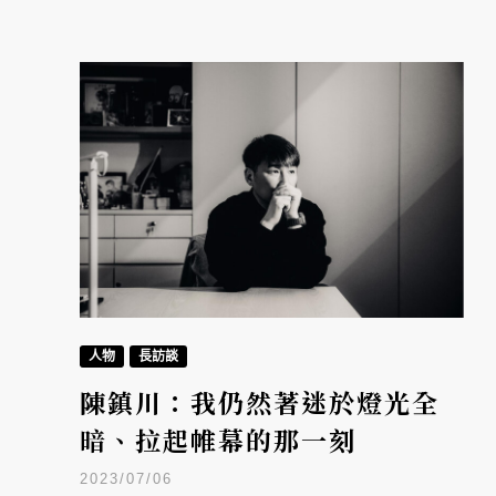
人物
長訪談
陳鎮川：我仍然著迷於燈光全
暗、拉起帷幕的那一刻
2023/07/06