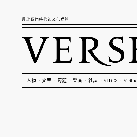
屬於我們時代的文化媒體
人物
文章
專題
聲音
雜誌
VIBES
V Sho