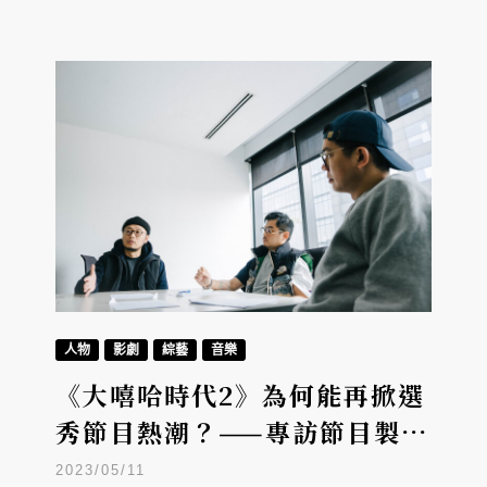
人物
影劇
綜藝
音樂
《大嘻哈時代2》為何能再掀選
秀節目熱潮？——專訪節目製作
團隊
2023/05/11