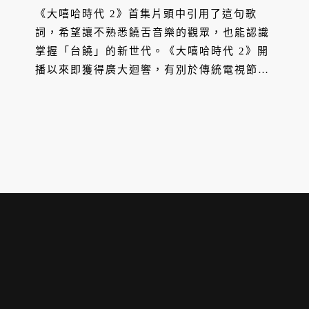
《大嘻哈時代 2》首集片頭中引用了這句歌
詞，希望讓不熟悉饒舌音樂的觀眾，也能認識
掌握「台饒」的新世代。《大嘻哈時代 2》開
播以來即獲得廣大迴響，有別於傳統電視節目
的舞台設計、賽制安排，樹立了新的典範，不
只在嘻哈圈內引起討論，更再度掀起選秀熱
潮。大膽突破常規的製作團隊親自為我們揭
祕，選秀節目不只可以像演唱會，更能像
NBA 那般，成為一年一度的競技聯盟。