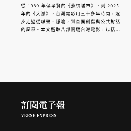
從 1989 年侯孝賢的《悲情城市》，到 2025
年的《大濛》，台灣電影用三十多年時間，逐
步走過從噤聲、隱喻，到直面創傷與公共對話
的歷程。本文選取八部關鍵台灣電影，包括，
回顧這些影像如何凝視歷史事實，到晚近以多
元風格類型與多重面向，映照出台灣社會面對
威權記憶、轉型正義與世代情感轉變的文化軌
跡。
訂閱電子報
VERSE EXPRESS