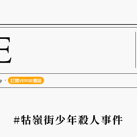
p
訂閱VERSE雜誌
#牯嶺街少年殺人事件