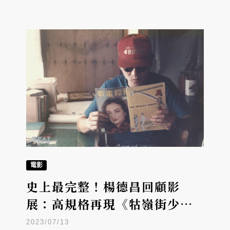
電影
史上最完整！楊德昌回顧影
展：高規格再現《牯嶺街少年
殺人事件》與「楊德昌的十大
2023/07/13