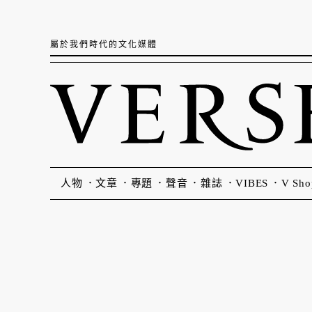
屬於我們時代的文化媒體
人物
文章
專題
聲音
雜誌
VIBES
V Sho