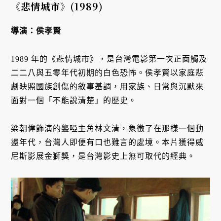
《悲情城市》
(1989)
導演：侯孝賢
1989 年的《悲情城市》，是台灣電影第一次正面觸及
二二八與五零年代初期的白色恐怖。侯孝賢以家庭悲
劇映照國族創傷的敘事基調，用家族、日常與沉默來
面對一個「不能說清楚」的歷史。
梁朝偉飾演的聾啞主角林文清，象徵了在那樣一個動
盪年代，台灣人即便有口也難言的處境。本片獲得威
尼斯影展金獅獎，是台灣影史上無可取代的經典。