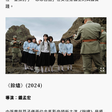
踐。
《餘燼》
(2024)
導演：鍾孟宏
由張震與莫子儀兩位金馬影帝領銜主演《餘燼》是導