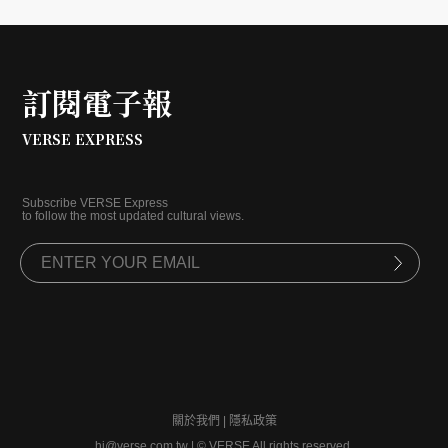
訂閱電子報
VERSE EXPRESS
Subscribe VERSE Express
to follow the most updated cultural views.
關於我們
|
隱私政策
hi@verse.com.tw
|
© VERSE All rights reserved.