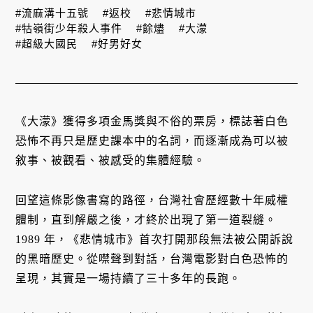
#流麻溝十五號
#返校
#悲情城市
#牯嶺街少年殺人事件
#餘燼
#大濛
#超級大國民
#好男好女
《大濛》獲得多項金馬獎與不俗的票房，標誌著白色
恐怖不再只是歷史課本中的名詞，而逐漸成為可以被
敘事、被觀看、被感受的集體經驗。
回望這條影像書寫的路徑，台灣社會歷經數十年威權
體制，直到解嚴之後，才終於出現了第一道裂縫。
1989 年，《悲情城市》首次打開那段無法被公開訴說
的黑暗歷史。從噤聲到對話，台灣電影對白色恐怖的
呈現，其實是一場持續了三十多年的長跑。