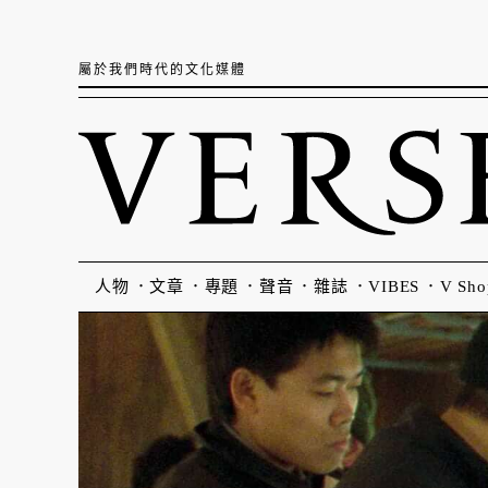
屬於我們時代的文化媒體
人物
文章
專題
聲音
雜誌
VIBES
V Sho