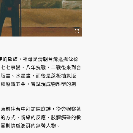
福建的望族，祖母是清朝台灣巡撫沈葆
過七七事變、八年抗戰，二戰後來到台
刻版畫、水墨畫，而後是蔗板抽象版
各種廢鐵五金，嘗試現成物雕塑的創
蕩蕩前往台中拜訪陳庭詩，從旁觀察著
吸的方式、情緒的反應、肢體觸碰的敏
、實則情感澎湃的無聲人物。