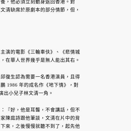
束後，他必須立刻動身返回香港。對
讓文清缺席於原劇本的部分情節，但，
，主演的電影《三輪車伕》、《悲情城
位，在華人世界幾乎是無人能出其右。
人邱復生認為需要一名香港演員，且得
 1986 年的成名作《地下情》，對
偉演出小兒子林文清一角。
想：『好，他是耳聾，不會講話，但不
畫家陳庭詩跟他筆談，文清在片中的背
摔下來，之後慢慢就聽不到了，起先他