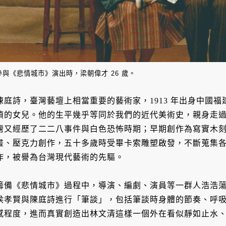
參與《悲情城市》演出時，梁朝偉才 26 歲。
陳庭詩，臺灣藝壇上相當重要的藝術家，1913 年出身中國
楨的女兒。他的生平幾乎等同於我們的近代美術史，親身走
灣又經歷了二二八事件與白色恐怖時期；早期創作為寫實木
畫、壓克力創作，五十多歲時受畢卡索雕塑啟發，不斷蒐集
作，被譽為台灣現代藝術的先驅。
籌備《悲情城市》過程中，導演、編劇、演員等一群人浩浩
侯孝賢與陳庭詩進行「筆談」，包括筆談時身體的節奏、呼
感程度，進而真實創造出林文清這樣一個外在看似靜如止水