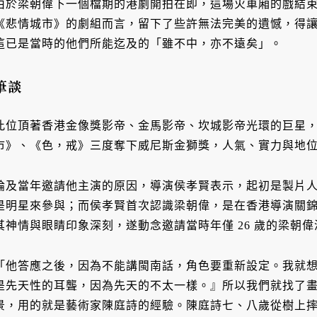
由於梁朝偉下一個檔期的港劇開拍在即，這場火車廂的戲結
《悲情城市》的劇組而言，留下了些許無法完美的遺憾，得
這已是當時的他們所能迄及的「雖不中，亦不遠矣」。
筆談
此位頂著香港金像獎影帝、金馬影帝、坎城影帝光環的巨星
市》、《色，戒》三度奪下威尼斯金獅獎，人氣、實力與地
論及當年邀請他主演的原因，導演侯孝賢表示，起初是製片
是明星來參與；而侯孝賢首次認識梁朝偉，是在香港導演關錦鵬
其神情與眼睛印象深刻，遂動念邀請當時年僅 26 歲的梁朝
「他答應之後，因為不能講閩南話，角色要重新設定。我就
是先天性的耳聾，因為先天的不太一樣。』所以我們就找了
景，用的就是藝術家陳庭詩的經驗。陳庭詩七、八歲從樹上