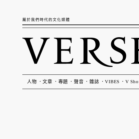
屬於我們時代的文化媒體
人物
文章
專題
聲音
雜誌
VIBES
V Sho