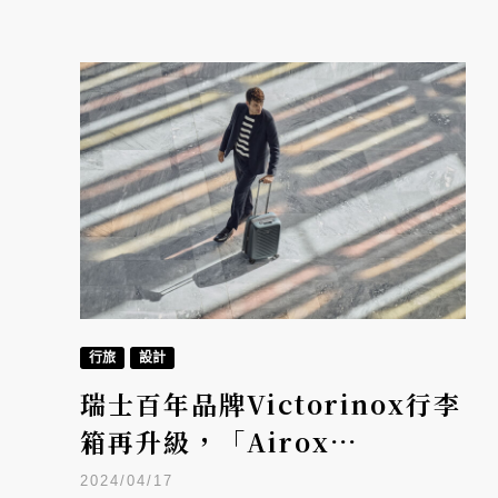
行旅
設計
瑞士百年品牌Victorinox行李
箱再升級，「Airox
Advanced」客製化刀殼展現
2024/04/17