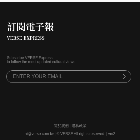
訂閱電子報
VERSE EXPRESS
Subscribe VERSE Express
to follow the most updated cultural views.
關於我們
|
隱私政策
hi@verse.com.tw
|
© VERSE All rights reserved. | vm2