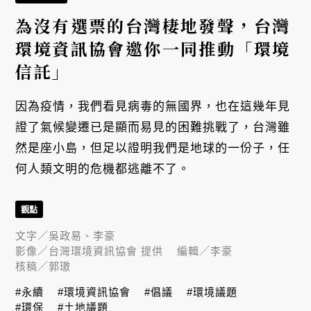
為沒有選票的台灣棲地發聲，台灣
環境資訊協會邀你一同推動「環境
信託」
因為疫情，我們看見病毒的無國界，也在這幾年見
證了氣候變遷已是顯而易見的困難挑戰了，台灣雖
然是座小島，但足以證明我們是地球的一份子，任
何人類文明的危機都逃離不了。
觀點
文字／
吳政易、李豪
影像／
台灣環境資訊協會 提供
編輯／
李豪
核稿／
郭璈
#永續
#環境資訊協會
#倡議
#環境議題
#環保
#土地議題