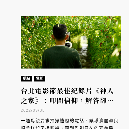
觀點
電影
台北電影節最佳紀錄片《神人
之家》：叩問信仰，解答卻是
家人
2022/09/05
一通母親要求拍攝遺照的電話，讓導演盧盈良
順手扛起了攝影機，回到離別已久的嘉義民