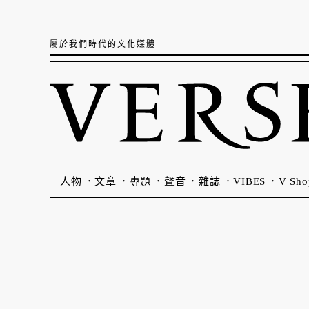
屬於我們時代的文化媒體
人物
文章
專題
聲音
雜誌
VIBES
V Sho