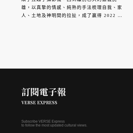
雄，以真摯的情感、純熟的手法梳理自我、家
人、土地及神明間的拉扯，成了贏得 2022 年
台北電影獎四項大獎的紀錄片《神人之家》。
拍攝的起心動念是對信仰的質疑，最後卻成為
消弭家人怨懟的家庭錄像，盧導說：「當時能
夠拍下來真好！」
訂閱電子報
VERSE EXPRESS
Subscribe VERSE Express
to follow the most updated cultural views.