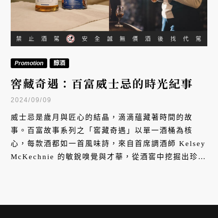
Promotion
醇酒
窖藏奇遇：百富威士忌的時光紀事
2024/09/09
威士忌是歲月與匠心的結晶，滴滴蘊藏著時間的故
事。百富故事系列之「窖藏奇遇」以單一酒桶為核
心，每款酒都如一首風味詩，來自首席調酒師 Kelsey
McKechnie 的敏銳嗅覺與才華，從酒窖中挖掘出珍稀
的瑰寶，為品味者帶來驚喜與感動。