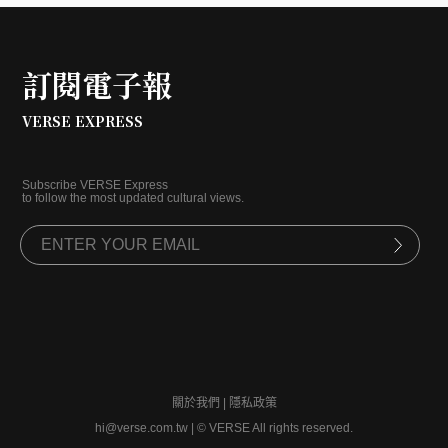
訂閱電子報
VERSE EXPRESS
Subscribe VERSE Express
to follow the most updated cultural views.
關於我們
|
隱私政策
hi@verse.com.tw
|
© VERSE All rights reserved.