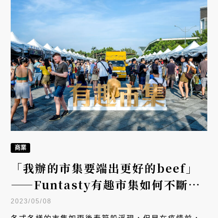
商業
「我辦的市集要端出更好的beef」
——Funtasty有趣市集如何不斷創
造美食市集的新面貌？
2023/05/08