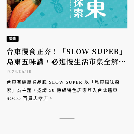
美食
台東慢食正夯！「SLOW SUPER」
島東五味講，必逛慢生活市集全解
析：品茶、飲酒、嚐米、啖魚
2024/05/19
台東有機農業品牌 SLOW SUPER 以「島東風味探
索」為主題，邀請 50 餘組特色店家登入台北遠東
SOGO 百貨忠孝店。