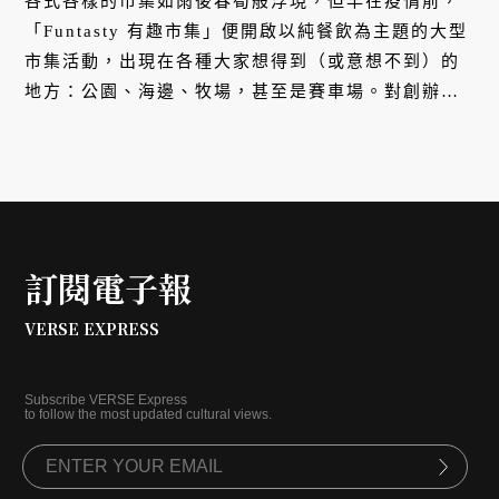
各式各樣的市集如雨後春筍般浮現，但早在疫情前，
「Funtasty 有趣市集」便開啟以純餐飲為主題的大型
市集活動，出現在各種大家想得到（或意想不到）的
地方：公園、海邊、牧場，甚至是賽車場。對創辦人
謝維智而言，滿足口腹之慾、大啖美食不分時空，哪
裡有趣、就在哪裡吃，至於有趣與否，則是由我們來
創造。
訂閱電子報
VERSE EXPRESS
Subscribe VERSE Express
to follow the most updated cultural views.