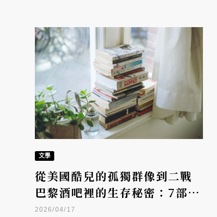
文學
從美國酷兒的孤獨群像到二戰
巴黎酒吧裡的生存秘密：7部
2026春季最受矚目外語翻譯小
2026/04/17