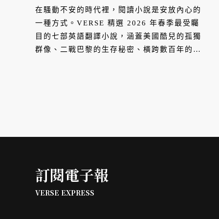
說
在騷動不安的時代裡，閱讀小說是安放內心的
一種方式。VERSE 精選 2026 年春季最受矚
目的七部英語翻譯小說，涵蓋美國酷兒的孤獨
群像、二戰巴黎的生存秘密、橫跨數百年的北
方森林故事，以及那些在失落中試著重新定義
人生的靈魂。若你正在尋找一部能讓心靈真正
駐足的作品，這份書單或許是你的起點。
訂閱電子報
VERSE EXPRESS