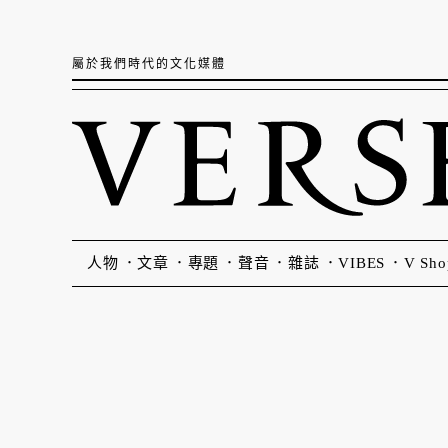
屬於我們時代的文化媒體
人物
文章
專題
聲音
雜誌
VIBES
V Sho