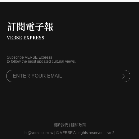
跨越時空的當代美學符號。
訂閱電子報
VERSE EXPRESS
Subscribe VERSE Express
to follow the most updated cultural views.
關於我們
|
隱私政策
hi@verse.com.tw
|
© VERSE All rights reserved. | vm2