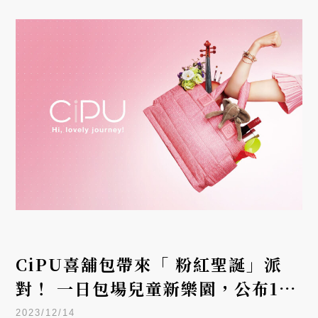
CiPU喜舖包帶來「 粉紅聖誕」派
對！ 一日包場兒童新樂園，公布14
週年紀念限定包款
2023/12/14