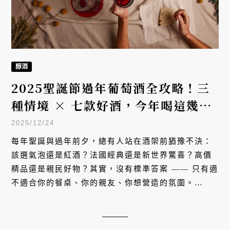
醇酒
2025聖誕節過年葡萄酒全攻略！三
種情境 × 七款好酒，今年喝這幾支
就對了
2025/12/24
每年聖誕與過年前夕，總有人站在酒架前猶豫不決：
該選氣泡還是紅酒？法國經典還是新世界驚喜？高價
精品還是親民好物？其實，沒有標準答案 —— 只有適
不適合你的餐桌、你的親友、你想營造的氛圍。
《VERSE》為你精挑細選最適合聖誕節和過年的選酒
指南，為你把這道選擇題變成一趟愉快的探索。