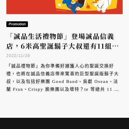
Promotion
「誠品生活禮物節」登場誠品信義
店，6米高聖誕鬍子大叔還有11組音
樂人輪番獻唱！
2022/11/29
「誠品禮物節」為你準備好擄獲人心的聖誕交換好
禮，也將在誠品信義店帶來驚喜的巨型聖誕版鬍子大
叔，以及包括好樂團 Good Band、吳獻 Osean、法
蘭 Fran、Crispy 脆樂團以及壞特？te 等總共 11 組
嘉賓獻唱聖誕音樂會，11/11~12/25 就在誠品信義店
禮物節！