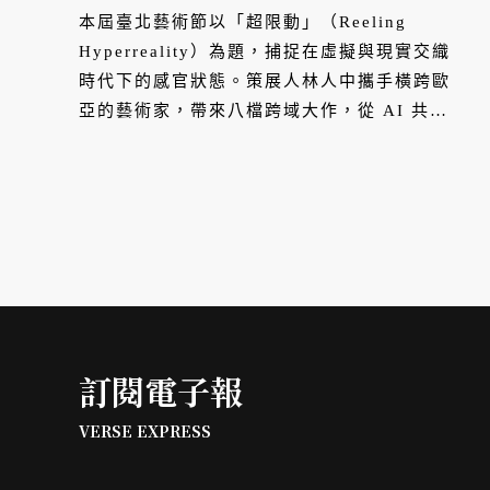
本屆臺北藝術節以「超限動」（Reeling
Hyperreality）為題，捕捉在虛擬與現實交織
時代下的感官狀態。策展人林人中攜手橫跨歐
亞的藝術家，帶來八檔跨域大作，從 AI 共
演、身體探尋到家庭倫理，邀請觀眾走進劇
場，在多重現實的「眩暈」中，重新感受那些
清晰而深刻的真實。
訂閱電子報
VERSE EXPRESS