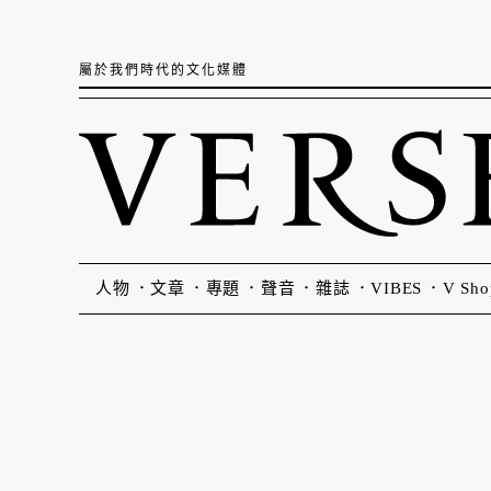
屬於我們時代的文化媒體
人物
文章
專題
聲音
雜誌
VIBES
V Sho