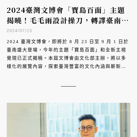
2024臺灣文博會「寶島百面」主題
揭曉！毛毛雨設計操刀，轉譯臺南傳
統文化符號
2024/07/15
2024 臺灣文博會，即將於 8 月 23 日至 9 月 1 日於
臺南盛大登場，今年的主題「寶島百面」和全新主視
覺現已正式揭曉。本屆文博會由文化部主辦，將以多
樣化的展覽內容，探索臺灣豐富的文化內涵與嶄新的
視覺體驗。本文帶你一次瞭解 2024 臺灣文博會的主
題概念、主視覺設計及展覽亮點。