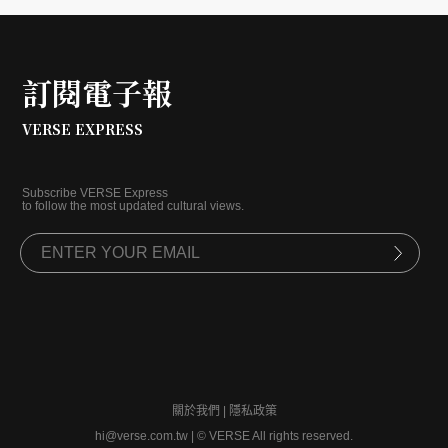
訂閱電子報
VERSE EXPRESS
Subscribe VERSE Express
to follow the most updated cultural views.
關於我們
|
隱私政策
hi@verse.com.tw
|
© VERSE All rights reserved.