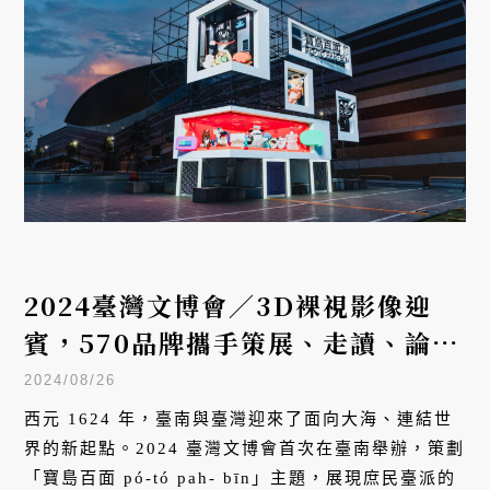
2024臺灣文博會／3D裸視影像迎
賓，570品牌攜手策展、走讀、論壇
與展演，共譜臺灣文史新章
2024/08/26
西元 1624 年，臺南與臺灣迎來了面向大海、連結世
界的新起點。2024 臺灣文博會首次在臺南舉辦，策劃
「寶島百面 pó-tó pah- bīn」主題，展現庶民臺派的