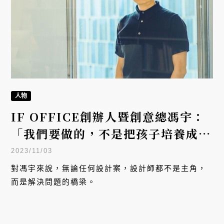
人物
IF OFFICE創辦人暨創意總馮宇：
「我們要做的，不是把孩子培養成藝
術家」
2023/11/03
對馮宇來說，無論任何設計案，設計師都不是主角，
而是解決問題的橋梁。