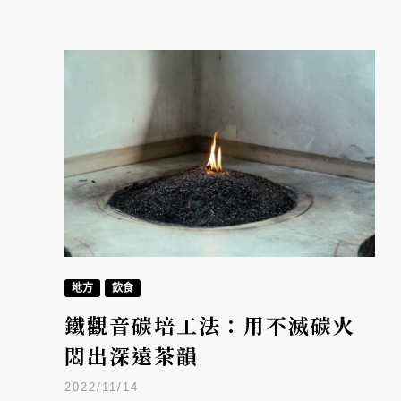
地方
飲食
鐵觀音碳培工法：用不滅碳火
悶出深遠茶韻
2022/11/14