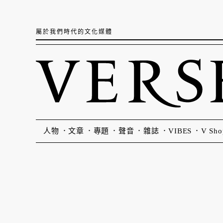
屬於我們時代的文化媒體
人物
文章
專題
聲音
雜誌
VIBES
V Sho