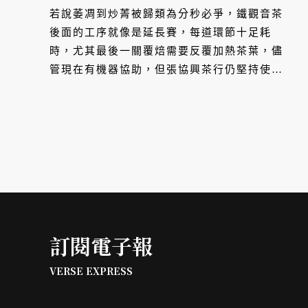
若說萎凋到炒菁被歸類為分秒必爭，鐵觀音茶
後面的工序就像是延長賽，每道環節十足耗
時，尤其最後一關覆焙需要反覆加熱茶葉，儘
管現在有機器協助，但張協興茶行仍堅持使用
傳統碳焙，同業稱此古法以文火加熱茶葉，能
創造機器無法取代的滋味，究竟傳統有何特色
之處？
訂閱電子報
VERSE EXPRESS