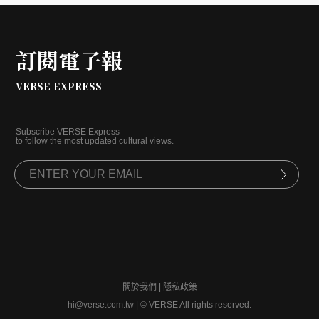
訂閱電子報
VERSE EXPRESS
Subscribe VERSE Express
to follow the most updated cultural views.
關於我們
|
隱私政策
hi@verse.com.tw
|
© VERSE All rights reserved.