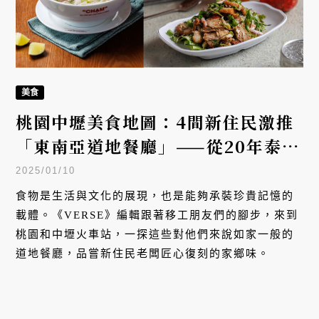
美食
桃園中壢美食地圖：4間新住民激推
「東南亞道地餐廳」——從20年泰式
老店到越南網紅主廚的家鄉味
2025/01/10
食物是生活與文化的展現，也是能夠承裝珍貴記憶的
載體。《VERSE》編輯跟著移工朋友們的腳步，來到
桃園和中壢火車站，一探這些對他們來說如家一般的
道地餐廳，品嘗新住民老闆匠心復刻的家鄉味。