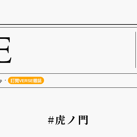
p
訂閱VERSE雜誌
#虎ノ門