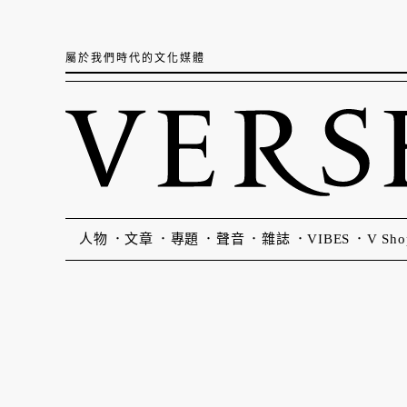
屬於我們時代的文化媒體
人物
文章
專題
聲音
雜誌
VIBES
V Sho