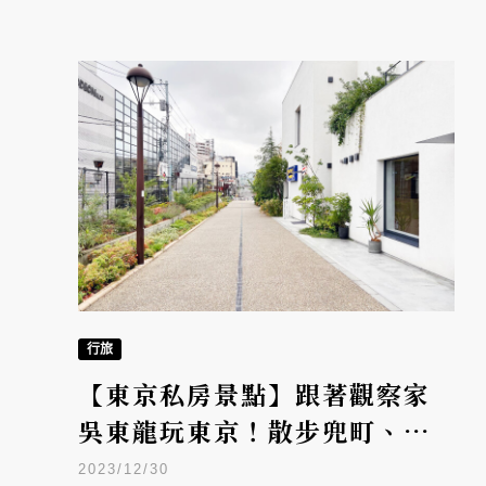
行旅
【東京私房景點】跟著觀察家
吳東龍玩東京！散步兜町、代
官山創意美學街區秘境
2023/12/30