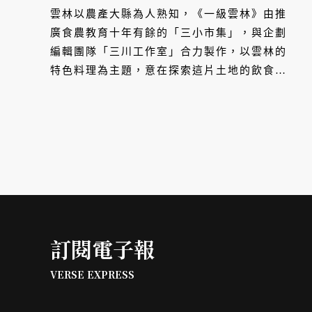
理一級棒！
雲林以農產大縣為人熟知，《一級雲林》由推
廣食農教育十年有餘的「三小市集」，與企劃
編輯團隊「三川工作室」合力製作，以雲林的
特色料理為主題，意在探索這片土地的飲食傳
統、地方歷史與家庭記憶。首刊聚焦於雲林縣
人口第一位的斗六市。而炊仔飯和蛋飯兩者同
為蛋、米、醬組成的料理，擄獲在地人的胃蕾
數十年，更有趣的是，這些美食似乎只有在斗
六才能找到。
訂閱電子報
VERSE EXPRESS