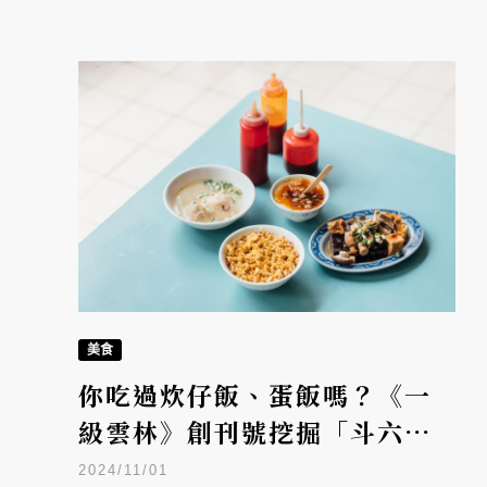
美食
你吃過炊仔飯、蛋飯嗎？《一
級雲林》創刊號挖掘「斗六」
料理身世，復古潮T宣告雲林料
2024/11/01