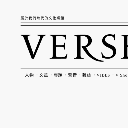
屬於我們時代的文化媒體
人物
文章
專題
聲音
雜誌
VIBES
V Sho