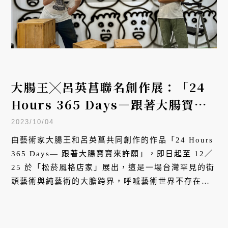
大腸王╳呂英菖聯名創作展：「24
Hours 365 Days—跟著大腸寶寶
來許願」打破街頭與藝廊的界線
2023/10/04
由藝術家大腸王和呂英菖共同創作的作品「24 Hours
365 Days— 跟著大腸寶寶來許願」，即日起至 12／
25 於「松菸風格店家」展出，這是一場台灣罕見的街
頭藝術與純藝術的大膽跨界，呼喊藝術世界不存在高
低之分，邀請大家以最原始的直覺感受藝術與生活。