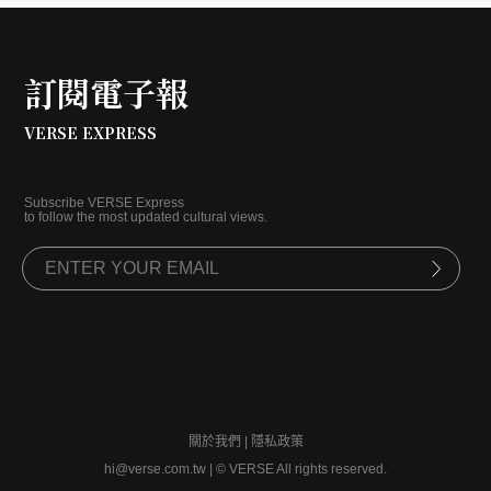
訂閱電子報
VERSE EXPRESS
Subscribe VERSE Express
to follow the most updated cultural views.
關於我們
|
隱私政策
hi@verse.com.tw
|
© VERSE All rights reserved.