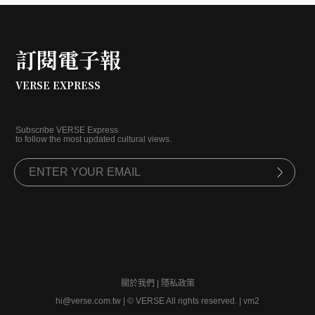
訂閱電子報
VERSE EXPRESS
Subscribe VERSE Express
to follow the most updated cultural views.
關於我們
|
隱私政策
hi@verse.com.tw
|
© VERSE All rights reserved. | vm2